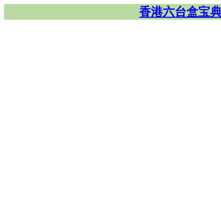
香港六台盒宝典